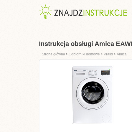
Instrukcja obsługi Amica EAW
›
›
›
Strona główna
Odbiorniki domowe
Pralki
Amica