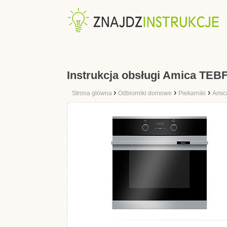
Instrukcja obsługi Amica TE
›
›
›
Strona główna
Odbiorniki domowe
Piekarniki
Amic