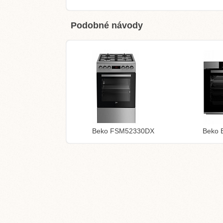
Podobné návody
Beko FSM52330DX
Beko