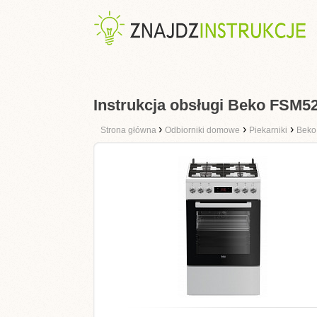
Instrukcja obsługi Beko FS
›
›
›
Strona główna
Odbiorniki domowe
Piekarniki
Beko