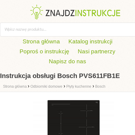
Strona główna
Katalog instrukcji
Poproś o instrukcję
Nasi partnerzy
Napisz do nas
Instrukcja obsługi Bosch PVS611FB1E
›
›
›
Strona główna
Odbiorniki domowe
Płyty kuchenne
Bosch