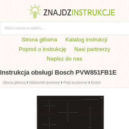
Strona główna
Katalog instrukcji
Poproś o instrukcję
Nasi partnerzy
Napisz do nas
Instrukcja obsługi Bosch PVW851FB1E
›
›
›
Strona główna
Odbiorniki domowe
Płyty kuchenne
Bosch