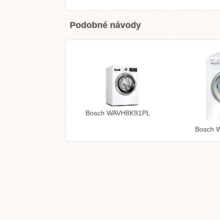
Podobné návody
Bosch WAVH8K91PL
Bosch 