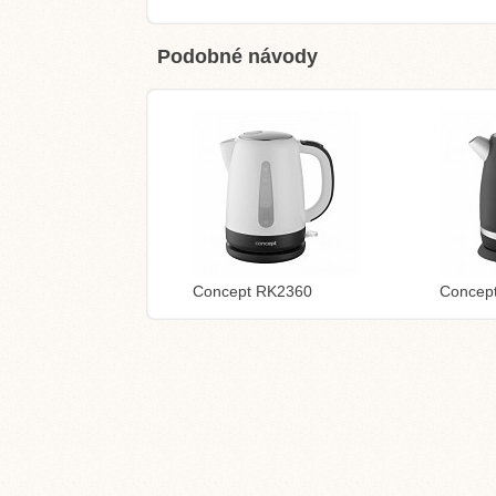
Podobné návody
Concept RK2360
Concep