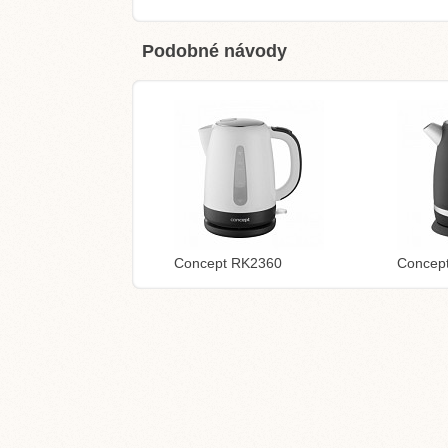
Podobné návody
Concept RK2360
Concep