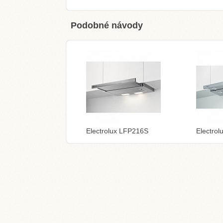
Podobné návody
Electrolux LFP216S
Electro