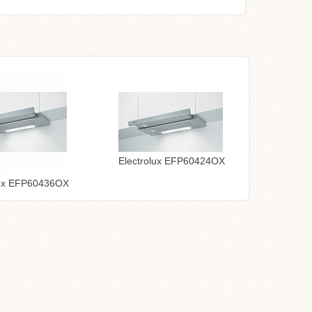
Electrolux EFP60424OX
lux EFP60436OX