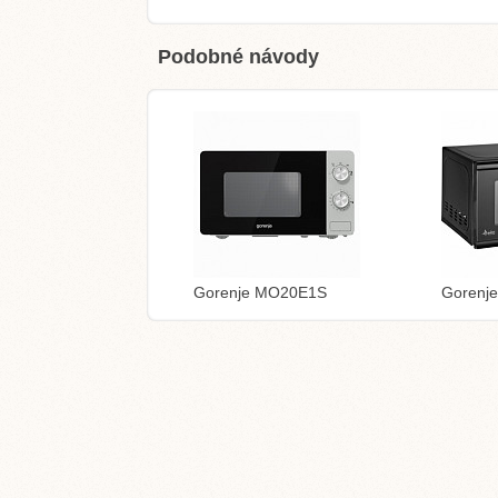
Podobné návody
Gorenje MO20E1S
Gorenj