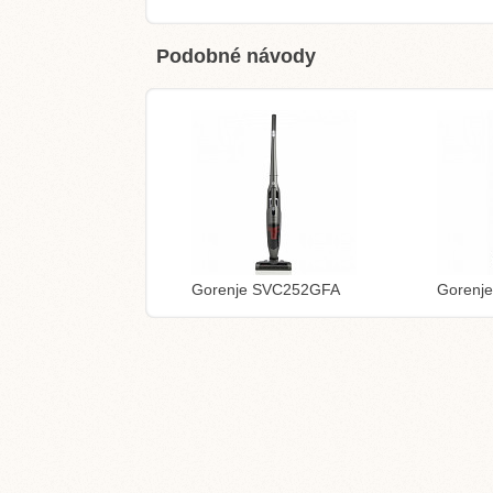
Podobné návody
Gorenje SVC252GFA
Gorenj