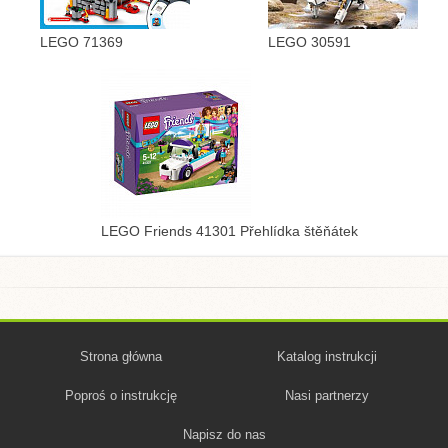
LEGO 71369
LEGO 30591
LEGO Friends 41301 Přehlídka štěňátek
Strona główna
Katalog instrukcji
Poproś o instrukcję
Nasi partnerzy
Napisz do nas