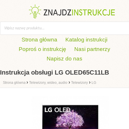
Strona główna
Katalog instrukcji
Poproś o instrukcję
Nasi partnerzy
Napisz do nas
Instrukcja obsługi LG OLED65C11LB
›
›
›
Strona główna
Telewizory, wideo, audio
Telewizory
LG