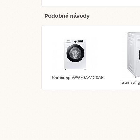
Podobné návody
Samsung WW70AA126AE
Samsun