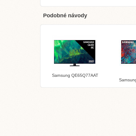
Podobné návody
Samsung QE65Q77AAT
Samsun