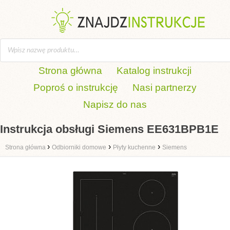
Strona główna
Katalog instrukcji
Poproś o instrukcję
Nasi partnerzy
Napisz do nas
Instrukcja obsługi Siemens EE631BPB1E
›
›
›
Strona główna
Odbiorniki domowe
Płyty kuchenne
Siemens