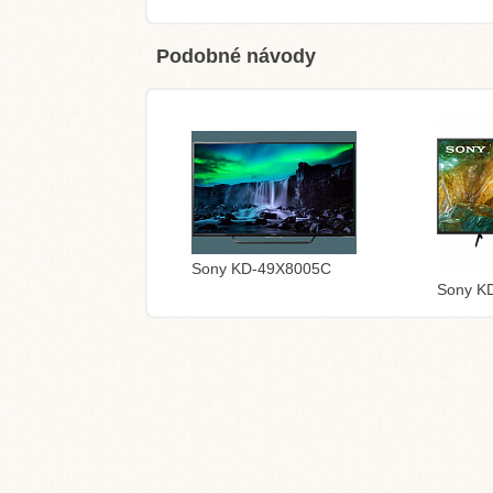
Podobné návody
Sony KD-49X8005C
Sony K