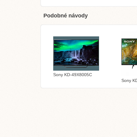
Podobné návody
Sony KD-49X8005C
Sony K