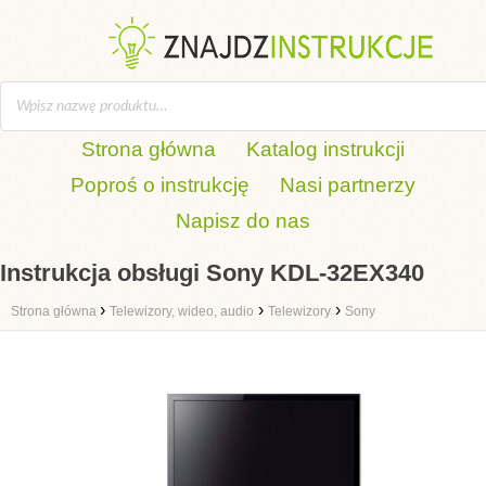
Strona główna
Katalog instrukcji
Poproś o instrukcję
Nasi partnerzy
Napisz do nas
Instrukcja obsługi Sony KDL-32EX340
›
›
›
Strona główna
Telewizory, wideo, audio
Telewizory
Sony