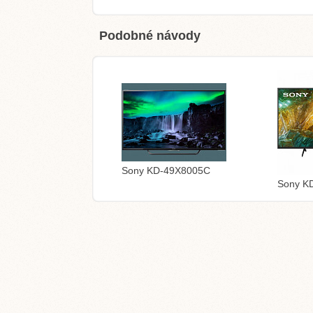
Podobné návody
Sony KD-49X8005C
Sony K