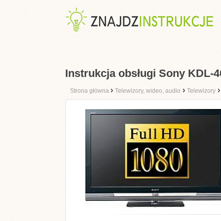
Instrukcja obsługi Sony KDL-
›
›
Strona główna
Telewizory, wideo, audio
Telewizory