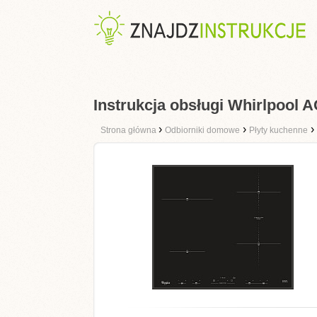
Instrukcja obsługi Whirlpool
›
›
›
Strona główna
Odbiorniki domowe
Płyty kuchenne