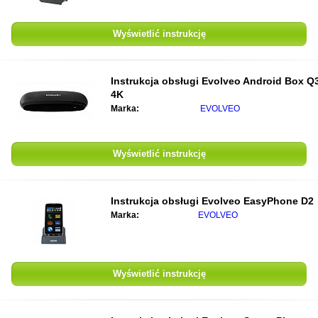
Wyświetlić instrukcję
Instrukcja obsługi Evolveo Android Box Q
4K
Marka:
EVOLVEO
Wyświetlić instrukcję
Instrukcja obsługi Evolveo EasyPhone D2
Marka:
EVOLVEO
Wyświetlić instrukcję