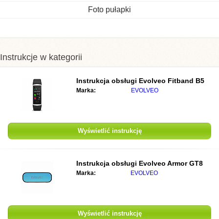
Foto pułapki
Instrukcje w kategorii
Instrukcja obsługi Evolveo Fitband B5
Marka:
EVOLVEO
Wyświetlić instrukcję
Instrukcja obsługi Evolveo Armor GT8
Marka:
EVOLVEO
Wyświetlić instrukcję