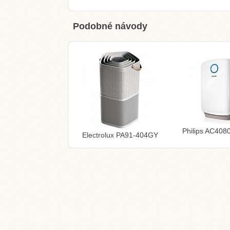
Podobné návody
Philips AC408
Electrolux PA91-404GY