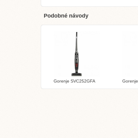
Podobné návody
Gorenje SVC252GFA
Gorenj