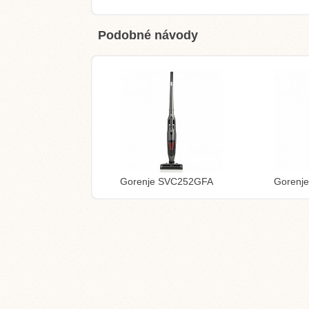
Podobné návody
Gorenje SVC252GFA
Gorenj