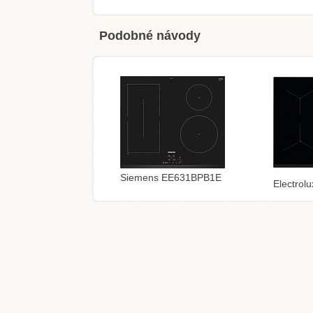
Podobné návody
Siemens EE631BPB1E
Electrol