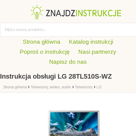
Strona główna
Katalog instrukcji
Poproś o instrukcję
Nasi partnerzy
Napisz do nas
Instrukcja obsługi LG 28TL510S-WZ
›
›
›
Strona główna
Telewizory, wideo, audio
Telewizory
LG