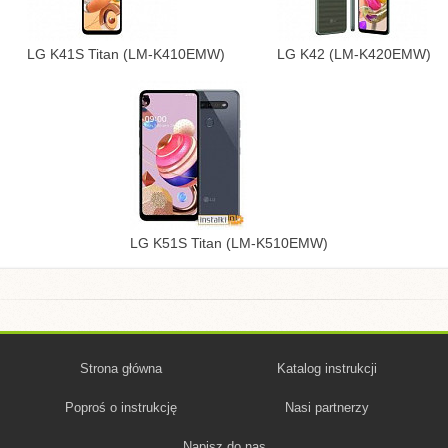
LG K41S Titan (LM-K410EMW)
LG K42 (LM-K420EMW)
LG K51S Titan (LM-K510EMW)
Strona główna
Katalog instrukcji
Poproś o instrukcję
Nasi partnerzy
Napisz do nas