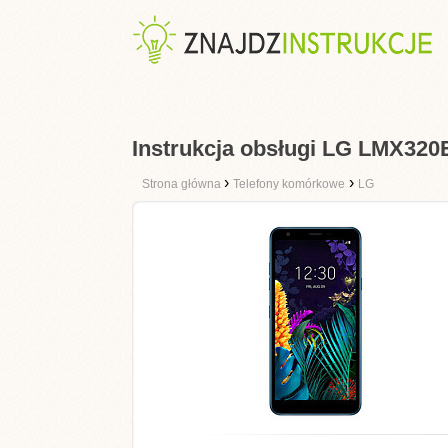
Instrukcja obsługi LG LMX32
›
›
Strona główna
Telefony komórkowe
LG