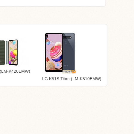
 (LM-K420EMW)
LG K51S Titan (LM-K510EMW)