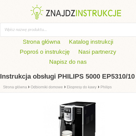
Strona główna
Katalog instrukcji
Poproś o instrukcję
Nasi partnerzy
Napisz do nas
Instrukcja obsługi PHILIPS 5000 EP5310/10
›
›
›
Strona główna
Odbiorniki domowe
Ekspresy do kawy
Philips