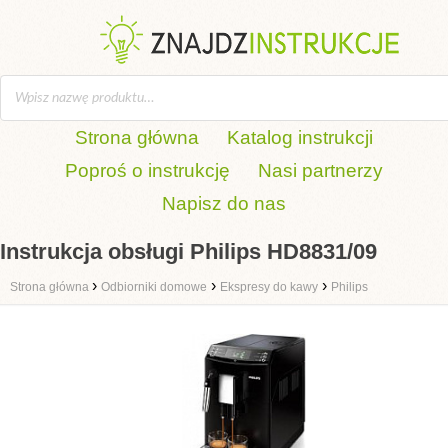
Strona główna
Katalog instrukcji
Poproś o instrukcję
Nasi partnerzy
Napisz do nas
Instrukcja obsługi Philips HD8831/09
›
›
›
Strona główna
Odbiorniki domowe
Ekspresy do kawy
Philips