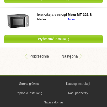
Instrukcja obsługi
Mora MT 321 S
Marka:
Mora
Wyświetlić instrukcję
Poprzednia
Następna
Strona główna
Katalog instrukcji
Poproś o instrukcję
Nasi partnerzy
Napisz do nas