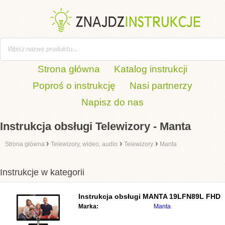
Strona główna
Katalog instrukcji
Poproś o instrukcję
Nasi partnerzy
Napisz do nas
Instrukcja obsługi Telewizory - Manta
›
›
›
Strona główna
Telewizory, wideo, audio
Telewizory
Manta
Instrukcje w kategorii
Instrukcja obsługi
MANTA 19LFN89L FHD
Marka:
Manta