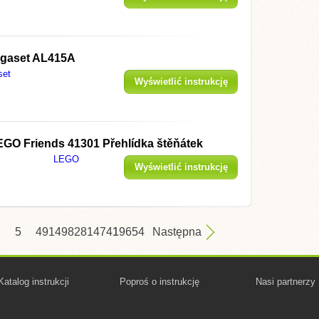
igaset AL415A
set
Wyświetlić instrukcję
EGO Friends 41301 Přehlídka štěňátek
LEGO
Wyświetlić instrukcję
5
4914
9828
14741
19654
Następna
Katalog instrukcji
Poproś o instrukcję
Nasi partnerzy