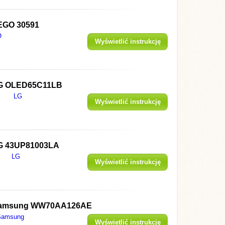
EGO 30591
O
Wyświetlić instrukcję
G OLED65C11LB
LG
Wyświetlić instrukcję
G 43UP81003LA
LG
Wyświetlić instrukcję
amsung WW70AA126AE
Samsung
Wyświetlić instrukcję