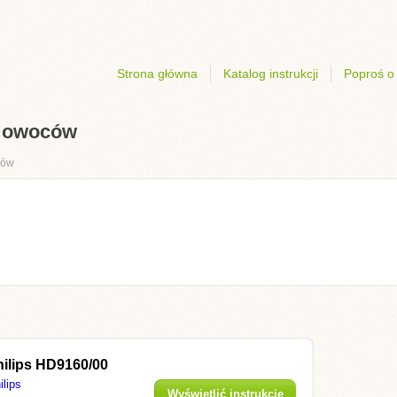
Strona główna
Katalog instrukcji
Poproś o 
o owoców
ców
hilips HD9160/00
ilips
Wyświetlić instrukcję