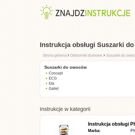
Instrukcja obsługi Suszarki d
›
›
Strona główna
Odbiorniki domowe
Suszarki do owo
Suszarki do owoców
Concept
ECG
Eta
Gallet
Instrukcje w kategorii
Instrukcja obsługi
P
Marka:
Ph