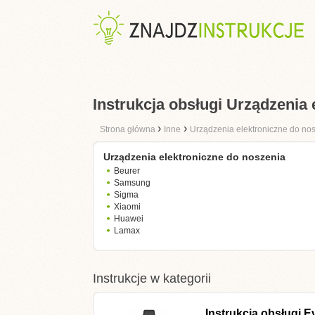
Instrukcja obsługi Urządzenia 
›
›
Strona główna
Inne
Urządzenia elektroniczne do no
Urządzenia elektroniczne do noszenia
Beurer
Samsung
Sigma
Xiaomi
Huawei
Lamax
Instrukcje w kategorii
Instrukcja obsługi
E